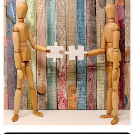
Devenir membre
Faire un don
Unsere Missionen
Unsere Wirkungsbereiche
Über uns
Warum Mehrweg
Medien
Mitglied werden