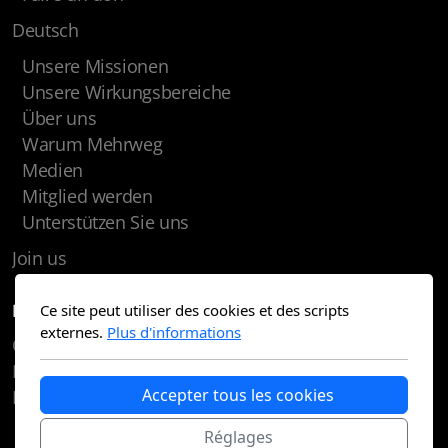
Deutsch
Unsere Missionen
Unsere Wirkungsbereiche
Über uns
Warum Mehrweg
Medien
Mitglied werden
Unterstützen Sie uns
Join us
Ce site peut utiliser des cookies et des scripts
Légal / Rechtliches
externes.
Plus d'informations
Conditions d'utilisation / Nutzungsbedingungen
Politique de confidentialité /
Accepter tous les cookies
Datenschutzbestimmungen
Réglages