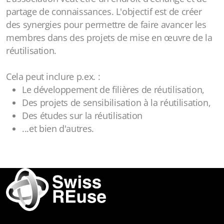
partage de connaissances. L'objectif est de créer
des synergies pour permettre de faire avancer les
membres dans des projets de mise en œuvre de la
réutilisation.
Cela peut inclure p.ex. :
Le développement de filières de réutilisation,
Des projets de sensibilisation à la réutilisation,
Des études sur la réutilisation
...et bien d'autres.